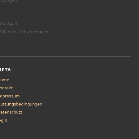
Stuttgart
Stuttgart
Villingen-Schwenningen
META
Home
ontakt
mpressum
utzungsbedingungen
atenschutz
ogin