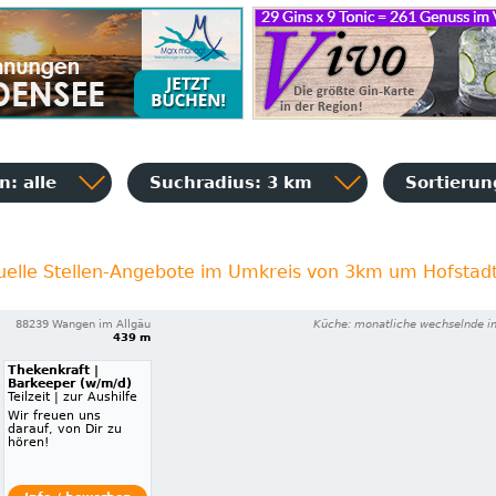
: alle
Suchradius: 3 km
Sortieru
uelle Stellen-Angebote im Umkreis von 3km um Hofstad
88239 Wangen im Allgäu
Küche: monatliche wechselnde in
439 m
Thekenkraft |
Barkeeper (w/m/d)
Teilzeit | zur Aushilfe
Wir freuen uns
darauf, von Dir zu
hören!