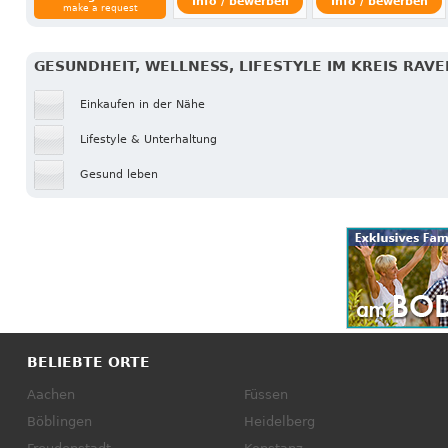
Info / bewerben
Info / bewerben
make a request
GESUNDHEIT, WELLNESS, LIFESTYLE IM KREIS RAV
Einkaufen in der Nähe
Lifestyle & Unterhaltung
Gesund leben
BELIEBTE ORTE
Aachen
Füssen
Böblingen
Heidelberg