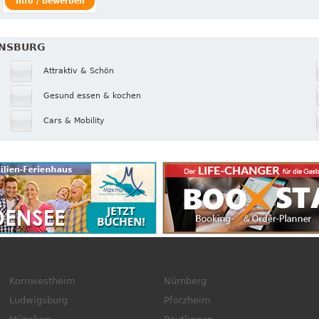
Info / bewerben
ENSBURG
Attraktiv & Schön
Gesund essen & kochen
Cars & Mobility
Kornwestheim
Nürnberg
Ludwigsburg
Pforzheim