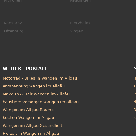
München
Reutlingen
Konstanz
Pforzheim
Offenburg
Singen
WEITERE PORTALE
Motorrad - Bikes in Wangen im Allgäu
entspannung wangen im allgäu
K
MakeUp & Hair Wangen im Allgäu
I
haustiere versorgen wangen im allgäu
N
Wangen im Allgäu Bäume
D
Kochen Wangen im Allgäu
l
Wangen im Allgäu Gesundheit
Freizeit in Wangen im Allgäu