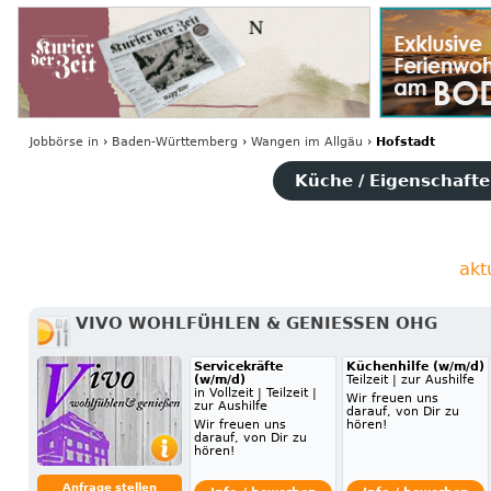
Jobbörse
in
›
Baden-Württemberg
›
Wangen im Allgäu
›
Hofstadt
Küche / Eigenschaften
akt
VIVO WOHLFÜHLEN & GENIESSEN OHG
Servicekräfte
Küchenhilfe (w/m/d)
(w/m/d)
Teilzeit | zur Aushilfe
in Vollzeit | Teilzeit |
Wir freuen uns
zur Aushilfe
darauf, von Dir zu
Wir freuen uns
hören!
darauf, von Dir zu
hören!
Anfrage stellen