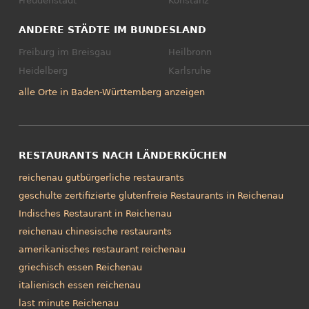
Freudenstadt
Konstanz
ANDERE STÄDTE IM BUNDESLAND
Freiburg im Breisgau
Heilbronn
Heidelberg
Karlsruhe
alle Orte in Baden-Württemberg anzeigen
RESTAURANTS NACH LÄNDERKÜCHEN
reichenau gutbürgerliche restaurants
geschulte zertifizierte glutenfreie Restaurants in Reichenau
Indisches Restaurant in Reichenau
reichenau chinesische restaurants
amerikanisches restaurant reichenau
griechisch essen Reichenau
italienisch essen reichenau
last minute Reichenau