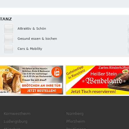
STANZ
Attraktiv & Schön
Gesund essen & kochen
Cars & Mobility
Kornwestheim
Nürnberg
Ludwigsburg
Pforzheim