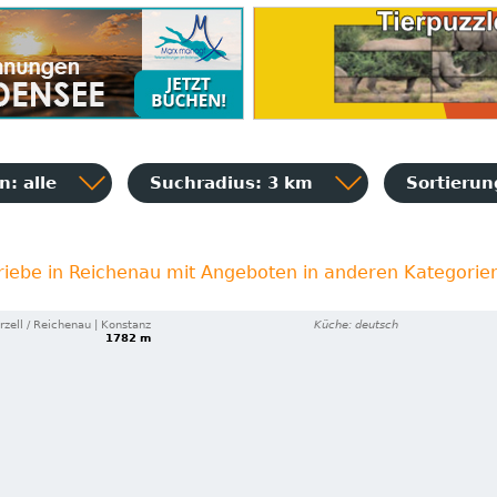
: alle
Suchradius: 3 km
Sortieru
riebe in Reichenau mit Angeboten in anderen Kategorie
zell / Reichenau | Konstanz
Küche: deutsch
1782 m