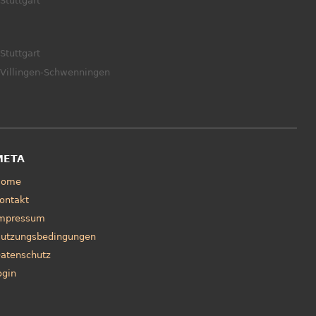
Stuttgart
Stuttgart
Villingen-Schwenningen
META
Home
ontakt
mpressum
utzungsbedingungen
atenschutz
ogin