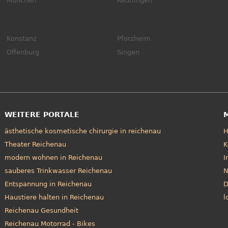
München
Reutlingen
Konstanz
Pforzheim
Offenburg
Singen
WEITERE PORTALE
ästhetische kosmetische chirurgie in reichenau
Theater Reichenau
K
modern wohnen in Reichenau
I
sauberes Trinkwasser Reichenau
N
Entspannung in Reichenau
D
Haustiere halten in Reichenau
l
Reichenau Gesundheit
Reichenau Motorrad - Bikes